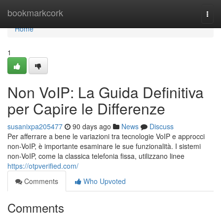
Home
bookmarkcork
Togg
navi
Home
1
Non VoIP: La Guida Definitiva
per Capire le Differenze
susanixpa205477
90 days ago
News
Discuss
Per afferrare a bene le variazioni tra tecnologie VoIP e approcci
non-VoIP, è importante esaminare le sue funzionalità. I sistemi
non-VoIP, come la classica telefonia fissa, utilizzano linee
https://otpverified.com/
Comments
Who Upvoted
Comments