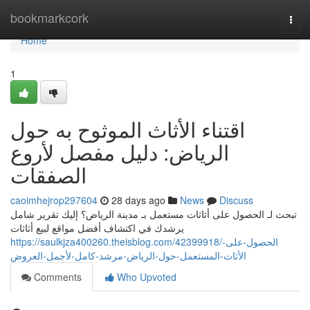
Home
bookmarkcork
Togg
navi
Home
1
اقتناء الأثاث الموثوح به حول
الرياض: دليل مفصل لأروع
الصفقات
caoimhejrop297604
28 days ago
News
Discuss
تبحث لـ الحصول على أثاثات مستعمل بـ مدينة الرياض؟ إليك تقرير شامل
يرشدك في اكتشاف أفضل مواقع لبيع أثاثات
https://saulkjza400260.theisblog.com/42399918/الحصول-على-
الأثاث-المستعمل-حول-الرياض-مرشد-كامل-لأجمل-العروض
Comments
Who Upvoted