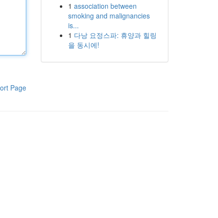
1
association between
smoking and malignancies
is...
1
다낭 요정스파: 휴양과 힐링
을 동시에!
ort Page