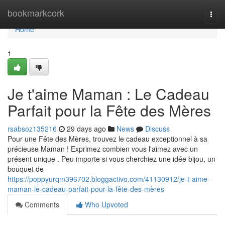
Home
bookmarkcork
Togg
navi
Home
1
Je t'aime Maman : Le Cadeau
Parfait pour la Fête des Mères
rsabsoz135216
29 days ago
News
Discuss
Pour une Fête des Mères, trouvez le cadeau exceptionnel à sa
précieuse Maman ! Exprimez combien vous l'aimez avec un
présent unique . Peu importe si vous cherchiez une idée bijou, un
bouquet de
https://poppyurqm396702.bloggactivo.com/41130912/je-t-aime-
maman-le-cadeau-parfait-pour-la-fête-des-mères
Comments
Who Upvoted