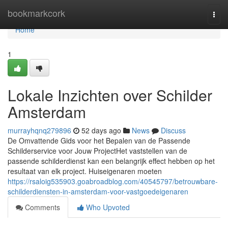
Home
bookmarkcork
Togg
navi
Home
1
Lokale Inzichten over Schilder
Amsterdam
murrayhqnq279896
52 days ago
News
Discuss
De Omvattende Gids voor het Bepalen van de Passende
Schilderservice voor Jouw ProjectHet vaststellen van de
passende schilderdienst kan een belangrijk effect hebben op het
resultaat van elk project. Huiseigenaren moeten
https://rsaloig535903.goabroadblog.com/40545797/betrouwbare-
schilderdiensten-in-amsterdam-voor-vastgoedeigenaren
Comments
Who Upvoted