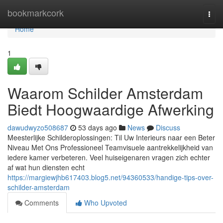
Home
bookmarkcork
Togg
navi
Home
1
Waarom Schilder Amsterdam
Biedt Hoogwaardige Afwerking
dawudwyzo508687
53 days ago
News
Discuss
Meesterlijke Schilderoplossingen: Til Uw Interieurs naar een Beter
Niveau Met Ons Professioneel Teamvisuele aantrekkelijkheid van
iedere kamer verbeteren. Veel huiseigenaren vragen zich echter
af wat hun diensten echt
https://margiewjhb617403.blog5.net/94360533/handige-tips-over-
schilder-amsterdam
Comments
Who Upvoted