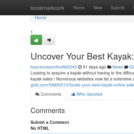
Home
bookmarkcork
Home
New
Submit
Home
1
Uncover Your Best Kayak:
buycanoesonline865240
51 days ago
News
Di
Looking to acquire a kayak without having to the diffic
kayak sales ! Numerous websites now list a extensive 
gold.com/59890512/locate-your-best-kayak-online-sale
Comments
Who Upvoted
Comments
Submit a Comment
No HTML