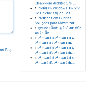
Cleanroom Architecture ...
1
Premium Window Film 5%:
De Ultieme Stijl en Bes...
1
Partições em Curitiba:
Soluções para Maximizar...
1
สุดยอด เนื้อฮันอู ในไทย: คู่มือ
คนรักเนื้อ
1
เซียนสเต็ป เซียนสเต็ป 4
เซียนสเต็ป3 เซียนสเต็ปพ...
1
เซียนสเต็ป เซียนสเต็ป 4
ort Page
เซียนสเต็ป3 เซียนสเต็ปพ...
1
เซียนสเต็ป เซียนสเต็ป 4
เซียนสเต็ป3 เซียนสเต็ปพ...