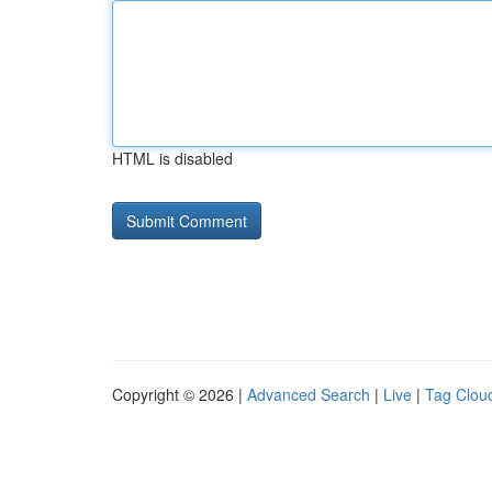
HTML is disabled
Copyright © 2026 |
Advanced Search
|
Live
|
Tag Clou