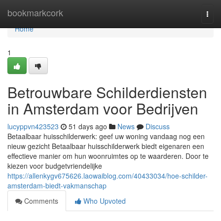
Home
bookmarkcork
Togg
navi
Home
1
Betrouwbare Schilderdiensten
in Amsterdam voor Bedrijven
lucyppvn423523
51 days ago
News
Discuss
Betaalbaar huisschilderwerk: geef uw woning vandaag nog een
nieuw gezicht Betaalbaar huisschilderwerk biedt eigenaren een
effectieve manier om hun woonruimtes op te waarderen. Door te
kiezen voor budgetvriendelijke
https://allenkygv675626.laowaiblog.com/40433034/hoe-schilder-
amsterdam-biedt-vakmanschap
Comments
Who Upvoted