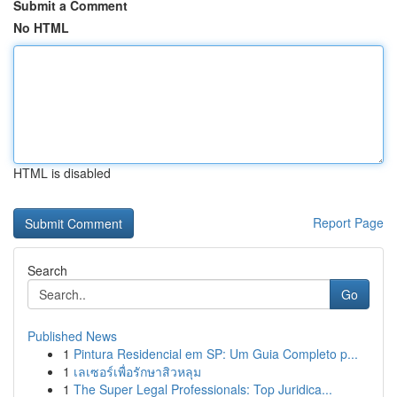
Submit a Comment
No HTML
HTML is disabled
Report Page
Search
Go
Published News
1
Pintura Residencial em SP: Um Guia Completo p...
1
เลเซอร์เพื่อรักษาสิวหลุม
1
The Super Legal Professionals: Top Juridica...