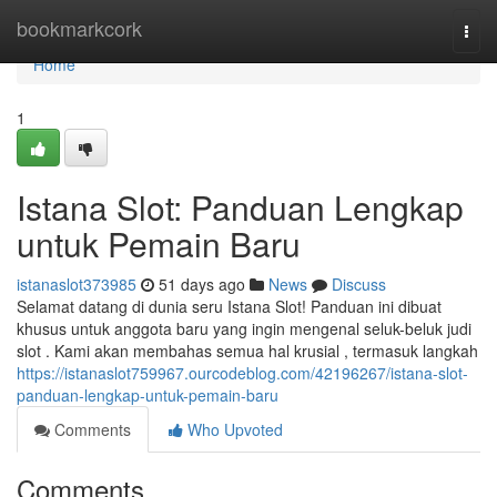
Home
bookmarkcork
Togg
navi
Home
1
Istana Slot: Panduan Lengkap
untuk Pemain Baru
istanaslot373985
51 days ago
News
Discuss
Selamat datang di dunia seru Istana Slot! Panduan ini dibuat
khusus untuk anggota baru yang ingin mengenal seluk-beluk judi
slot . Kami akan membahas semua hal krusial , termasuk langkah
https://istanaslot759967.ourcodeblog.com/42196267/istana-slot-
panduan-lengkap-untuk-pemain-baru
Comments
Who Upvoted
Comments