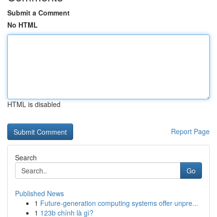
Submit a Comment
No HTML
HTML is disabled
Report Page
Search
Go
Published News
1
Future-generation computing systems offer unpre...
1
123b chính là gì?