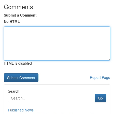
Comments
Submit a Comment
No HTML
HTML is disabled
Report Page
Search
Go
Published News