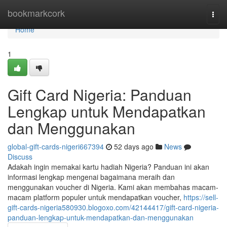
Home
bookmarkcork
Togg
navi
Home
1
Gift Card Nigeria: Panduan
Lengkap untuk Mendapatkan
dan Menggunakan
global-gift-cards-nigeri667394
52 days ago
News
Discuss
Adakah ingin memakai kartu hadiah Nigeria? Panduan ini akan
informasi lengkap mengenai bagaimana meraih dan
menggunakan voucher di Nigeria. Kami akan membahas macam-
macam platform populer untuk mendapatkan voucher,
https://sell-
gift-cards-nigeria580930.blogoxo.com/42144417/gift-card-nigeria-
panduan-lengkap-untuk-mendapatkan-dan-menggunakan