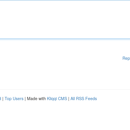
Rep
d
|
Top Users
| Made with
Kliqqi CMS
|
All RSS Feeds