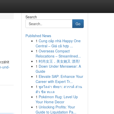
Search
Go
Published News
1
Cung cấp nhà Happy One
Central – Giá cả hợp ...
1
Overseas Compact
Relocations – Streamlined...
1
时尚女王，美女她又 漂亮!
rzählt
1
Down Under Menswear: A
n-und-
Guide
1
Elevate SAP: Enhance Your
Career with Expert Tr...
1
พูลวิลล่า พัทยา: สวรรค์ ส่วน
ตัว ชิด ทะเล
1
Pokémon Rug: Level Up
Your Home Decor
1
Unlocking Profits: Your
Guide to Liquidation Pa...