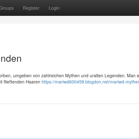
Groups
Register
Login
enden
Sorben, umgeben von zahlreichen Mythen und uralten Legenden. Man e
mit fließenden Haaren
https://mariwd600458.blogdon.net/mariwd-mythe