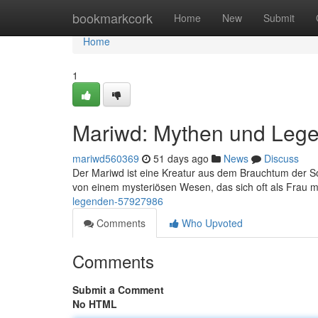
Home
bookmarkcork
Home
New
Submit
Home
1
Mariwd: Mythen und Leg
mariwd560369
51 days ago
News
Discuss
Der Mariwd ist eine Kreatur aus dem Brauchtum der 
von einem mysteriösen Wesen, das sich oft als Frau 
legenden-57927986
Comments
Who Upvoted
Comments
Submit a Comment
No HTML