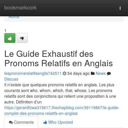
Home
bookmarkcork
Togg
navi
Home
1
Le Guide Exhaustif des
Pronoms Relatifs en Anglais
lespronomsrelatifsenglis742511
54 days ago
News
Discuss
Il n’existe que quelques pronoms relatifs en anglais. Les plus
courants sont who, whom, which, that, whose. Les pronoms
relatifs sont des conjonctions qui relient une proposition à une
autre. Définition d’un
https://gerardfzwa315617.thechapblog.com/39119867/le-guide-
complet-des-pronoms-relatifs-en-anglais
Comments
Who Upvoted