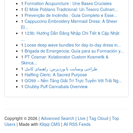
1
Formation Acupuncture : Une Bases Cruciales
1
El Mole Poblano Tradicional: Un Tesoro Culinari...
1
Prevenção de Incêndio : Guia Completo e Esse...
1
Cappuccino Embroidery Mermaid Dress: A Sheer
El...
1
123b: Hướng Dẫn Đăng Nhập Chi Tiết & Cập Nhật
...
1
Loose deep wave bundles for day-to-day dress in...
1
Brigada de Emergencia: Guía para su Formación y...
1
PT Cosmar: Kolaborator Custom Kosmetik &
Skinca...
1
طراحی وبسایت با وردپرس: راهنمای کامل
1
Halfling Cleric: A Sacred Purpose
1
GO99 – Nền Tảng Giải Trí Trực Tuyến Với Trải Ng...
1
Chubby Puff Cannabals Overview
Copyright © 2026 |
Advanced Search
|
Live
|
Tag Cloud
|
Top
Users
| Made with
Kliqqi CMS
|
All RSS Feeds