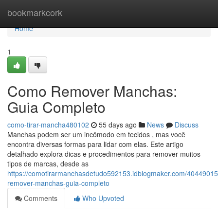
Home
bookmarkcork
Home
1
Como Remover Manchas:
Guia Completo
como-tirar-mancha480102
55 days ago
News
Discuss
Manchas podem ser um incômodo em tecidos , mas você
encontra diversas formas para lidar com elas. Este artigo
detalhado explora dicas e procedimentos para remover muitos
tipos de marcas, desde as
https://comotirarmanchasdetudo592153.idblogmaker.com/4044901
remover-manchas-guia-completo
Comments
Who Upvoted