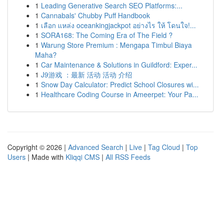
1
Leading Generative Search SEO Platforms:...
1
Cannabals' Chubby Puff Handbook
1
เลือก แหล่ง oceankingjackpot อย่างไร ให้ โดนใจ!...
1
SORA168: The Coming Era of The Field ?
1
Warung Store Premium : Mengapa Timbul Biaya
Maha?
1
Car Maintenance & Solutions in Guildford: Exper...
1
J9游戏 ：最新 活动 活动 介绍
1
Snow Day Calculator: Predict School Closures wi...
1
Healthcare Coding Course in Ameerpet: Your Pa...
Copyright © 2026 |
Advanced Search
|
Live
|
Tag Cloud
|
Top
Users
| Made with
Kliqqi CMS
|
All RSS Feeds