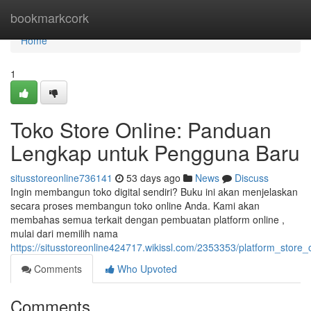
Home
bookmarkcork
Home
1
Toko Store Online: Panduan
Lengkap untuk Pengguna Baru
situsstoreonline736141
53 days ago
News
Discuss
Ingin membangun toko digital sendiri? Buku ini akan menjelaskan
secara proses membangun toko online Anda. Kami akan
membahas semua terkait dengan pembuatan platform online ,
mulai dari memilih nama
https://situsstoreonline424717.wikissl.com/2353353/platform_stor
Comments
Who Upvoted
Comments