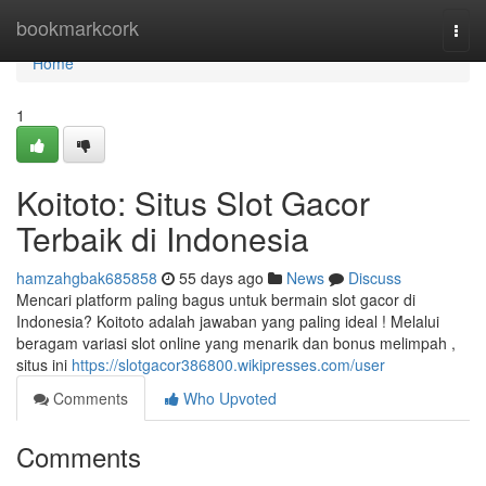
Home
bookmarkcork
Togg
navi
Home
1
Koitoto: Situs Slot Gacor
Terbaik di Indonesia
hamzahgbak685858
55 days ago
News
Discuss
Mencari platform paling bagus untuk bermain slot gacor di
Indonesia? Koitoto adalah jawaban yang paling ideal ! Melalui
beragam variasi slot online yang menarik dan bonus melimpah ,
situs ini
https://slotgacor386800.wikipresses.com/user
Comments
Who Upvoted
Comments