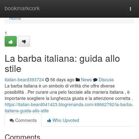
Home
bookmarkcork
Togg
navi
Home
1
La barba italiana: guida allo
stile
italian-beard393724
56 days ago
News
Discuss
La barba italiana è un simbolo di virilità che offre diverse
possibilità . Per curare una pelo facciale alla maniera italiana , è
importante scegliere la lunghezza giusta e la attenzione corretta .
https://italian-beard041423.blogrenanda.com/48662792/la-barba-
italiana-guida-allo-stile
Comments
Who Upvoted
Comments