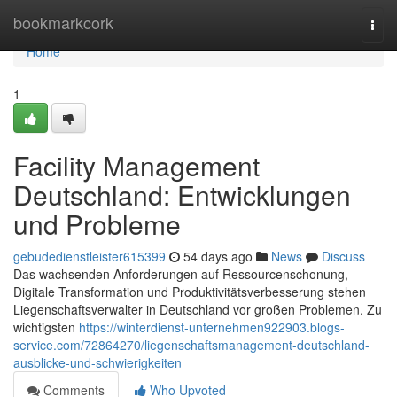
Home
bookmarkcork
Togg
navi
Home
1
Facility Management
Deutschland: Entwicklungen
und Probleme
gebudedienstleister615399
54 days ago
News
Discuss
Das wachsenden Anforderungen auf Ressourcenschonung,
Digitale Transformation und Produktivitätsverbesserung stehen
Liegenschaftsverwalter in Deutschland vor großen Problemen. Zu
wichtigsten
https://winterdienst-unternehmen922903.blogs-
service.com/72864270/liegenschaftsmanagement-deutschland-
ausblicke-und-schwierigkeiten
Comments
Who Upvoted