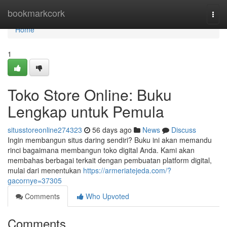
Home
bookmarkcork
Togg
navi
Home
1
Toko Store Online: Buku
Lengkap untuk Pemula
situsstoreonline274323
56 days ago
News
Discuss
Ingin membangun situs daring sendiri? Buku ini akan memandu
rinci bagaimana membangun toko digital Anda. Kami akan
membahas berbagai terkait dengan pembuatan platform digital,
mulai dari menentukan
https://armeriatejeda.com/?
gacornye=37305
Comments
Who Upvoted
Comments