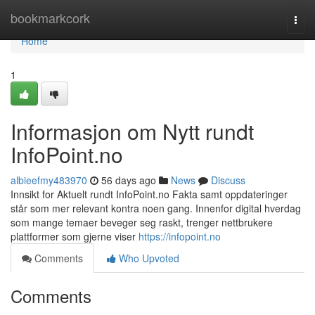
Home
bookmarkcork
Togg
navi
Home
1
Informasjon om Nytt rundt
InfoPoint.no
albieefmy483970
56 days ago
News
Discuss
Innsikt for Aktuelt rundt InfoPoint.no Fakta samt oppdateringer
står som mer relevant kontra noen gang. Innenfor digital hverdag
som mange temaer beveger seg raskt, trenger nettbrukere
plattformer som gjerne viser
https://infopoint.no
Comments
Who Upvoted
Comments