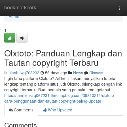
Home
bookmarkcork
Togg
navi
Home
1
Olxtoto: Panduan Lengkap dan
Tautan copyright Terbaru
finnianhuwq763233
56 days ago
News
Discuss
Ingin tahu platform Olxtoto? Artikel ini akan menyajikan tutorial
lengkap tentang platform situs judi Olxtoto, dilengkapi dengan link
copyright terbaru . Buat pemain yang pemula , mengetahui
https://fannienkzq067231.thechapblog.com/39810211/olxtoto-
cara-penggunaan-dan-tautan-copyright-paling-update
Comments
Who Upvoted
Comments