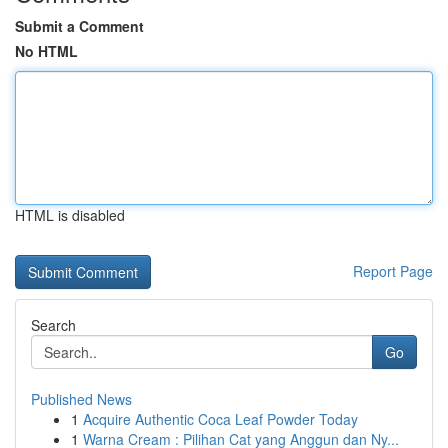
Submit a Comment
No HTML
HTML is disabled
Report Page
Search
Go
Published News
1
Acquire Authentic Coca Leaf Powder Today
1
Warna Cream : Pilihan Cat yang Anggun dan Ny...