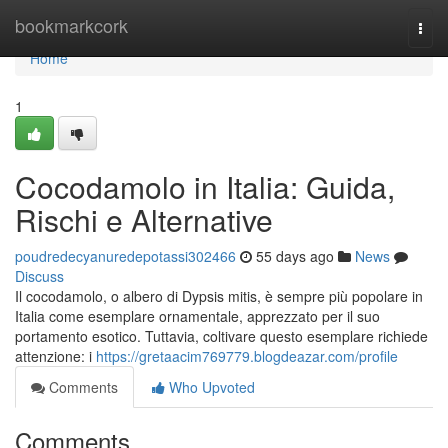
Home
bookmarkcork
Togg
navi
Home
1
Cocodamolo in Italia: Guida,
Rischi e Alternative
poudredecyanuredepotassi302466
55 days ago
News
Discuss
Il cocodamolo, o albero di Dypsis mitis, è sempre più popolare in
Italia come esemplare ornamentale, apprezzato per il suo
portamento esotico. Tuttavia, coltivare questo esemplare richiede
attenzione: i
https://gretaacim769779.blogdeazar.com/profile
Comments
Who Upvoted
Comments