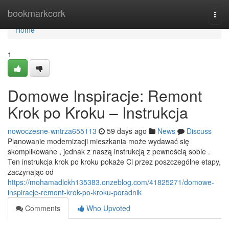
Home
bookmarkcork
Togg
navi
Home
1
Domowe Inspiracje: Remont
Krok po Kroku – Instrukcja
nowoczesne-wntrza655113
59 days ago
News
Discuss
Planowanie modernizacji mieszkania może wydawać się
skomplikowane , jednak z naszą instrukcją z pewnością sobie .
Ten instrukcja krok po kroku pokaże Ci przez poszczególne etapy,
zaczynając od
https://mohamadlckh135383.onzeblog.com/41825271/domowe-
inspiracje-remont-krok-po-kroku-poradnik
Comments
Who Upvoted