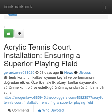
Home
bookmarkcork
Togg
navi
Home
1
Acrylic Tennis Court
Installation: Ensuring a
Superior Playing Field
gerardzwee091020
58 days ago
News
Discuss
Bir tenis kortunun kalitesi oyunun keyfini ve performansını
doğrudan etkiler. Özellikle, akrilik yüzeyli kortlar dayanıklılık,
sürtünme kontrolü ve estetik görünüm açısından üstün bir tercih
sunar.
https://imogenfawb665945.theobloggers.com/45823577/acrylic-
tennis-court-installation-ensuring-a-superior-playing-field
Comments
Who Upvoted