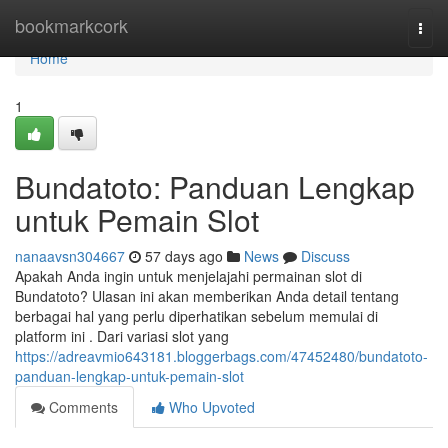
Home
bookmarkcork
Togg
navi
Home
1
Bundatoto: Panduan Lengkap
untuk Pemain Slot
nanaavsn304667
57 days ago
News
Discuss
Apakah Anda ingin untuk menjelajahi permainan slot di
Bundatoto? Ulasan ini akan memberikan Anda detail tentang
berbagai hal yang perlu diperhatikan sebelum memulai di
platform ini . Dari variasi slot yang
https://adreavmio643181.bloggerbags.com/47452480/bundatoto-
panduan-lengkap-untuk-pemain-slot
Comments
Who Upvoted