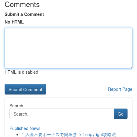
Comments
Submit a Comment
No HTML
HTML is disabled
Report Page
Search
Go
Published News
1
入金不要ボーナスで簡単勝つ！copyright攻略法