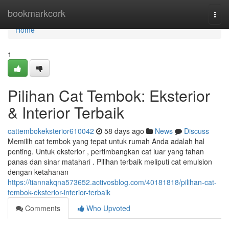
Home
bookmarkcork
Togg
navi
Home
1
Pilihan Cat Tembok: Eksterior
& Interior Terbaik
cattembokeksterior610042
58 days ago
News
Discuss
Memilih cat tembok yang tepat untuk rumah Anda adalah hal
penting. Untuk eksterior , pertimbangkan cat luar yang tahan
panas dan sinar matahari . Pilihan terbaik meliputi cat emulsion
dengan ketahanan
https://tiannakqna573652.activosblog.com/40181818/pilihan-cat-
tembok-eksterior-interior-terbaik
Comments
Who Upvoted