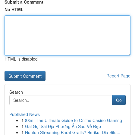
Submit a Comment
No HTML
HTML is disabled
Report Page
Search
Go
Published News
1
88m: The Ultimate Guide to Online Casino Gaming
1
Gái Gọi Sài Địa Phương Ẩn Sau Vẻ Đẹp
1
Nonton Streaming Barat Gratis? Berikut Dia Situ...