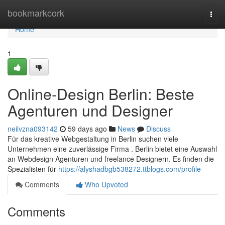
Home
bookmarkcork
Togg
navi
Home
1
Online-Design Berlin: Beste
Agenturen und Designer
neilvzna093142
59 days ago
News
Discuss
Für das kreative Webgestaltung in Berlin suchen viele
Unternehmen eine zuverlässige Firma . Berlin bietet eine Auswahl
an Webdesign Agenturen und freelance Designern. Es finden die
Spezialisten für
https://alyshadbgb538272.ttblogs.com/profile
Comments
Who Upvoted
Comments