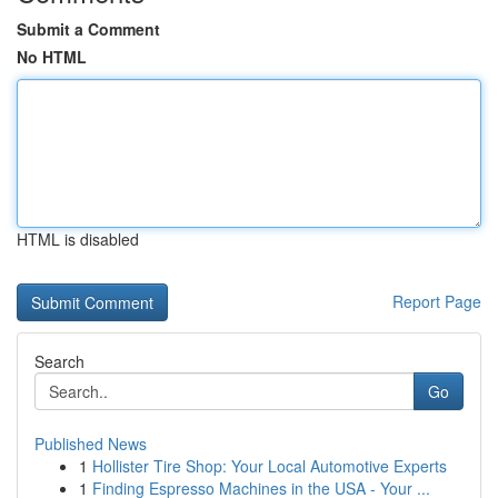
Submit a Comment
No HTML
HTML is disabled
Report Page
Search
Go
Published News
1
Hollister Tire Shop: Your Local Automotive Experts
1
Finding Espresso Machines in the USA - Your ...