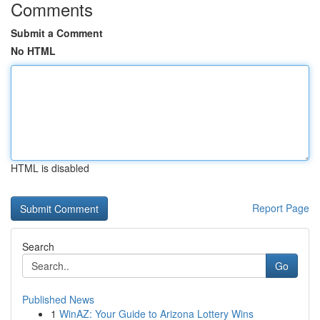
Comments
Submit a Comment
No HTML
HTML is disabled
Report Page
Search
Go
Published News
1
WinAZ: Your Guide to Arizona Lottery Wins