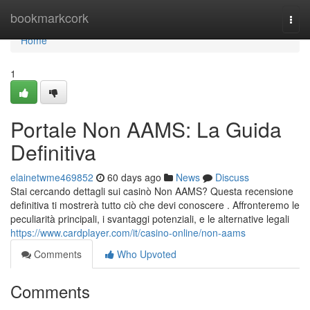
Home
bookmarkcork
Togg
navi
Home
1
Portale Non AAMS: La Guida
Definitiva
elainetwme469852
60 days ago
News
Discuss
Stai cercando dettagli sui casinò Non AAMS? Questa recensione
definitiva ti mostrerà tutto ciò che devi conoscere . Affronteremo le
peculiarità principali, i svantaggi potenziali, e le alternative legali
https://www.cardplayer.com/it/casino-online/non-aams
Comments
Who Upvoted
Comments