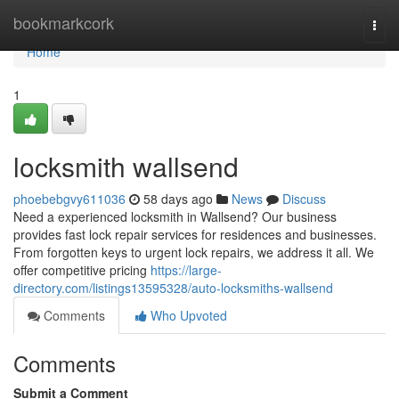
Home
bookmarkcork
Togg
navi
Home
1
locksmith wallsend
phoebebgvy611036
58 days ago
News
Discuss
Need a experienced locksmith in Wallsend? Our business
provides fast lock repair services for residences and businesses.
From forgotten keys to urgent lock repairs, we address it all. We
offer competitive pricing
https://large-
directory.com/listings13595328/auto-locksmiths-wallsend
Comments
Who Upvoted
Comments
Submit a Comment