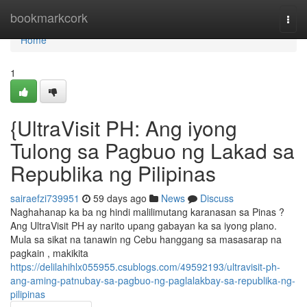
Home
bookmarkcork
Togg
navi
Home
1
{UltraVisit PH: Ang iyong
Tulong sa Pagbuo ng Lakad sa
Republika ng Pilipinas
sairaefzi739951
59 days ago
News
Discuss
Naghahanap ka ba ng hindi malilimutang karanasan sa Pinas ?
Ang UltraVisit PH ay narito upang gabayan ka sa iyong plano.
Mula sa sikat na tanawin ng Cebu hanggang sa masasarap na
pagkain , makikita
https://delilahihlx055955.csublogs.com/49592193/ultravisit-ph-
ang-aming-patnubay-sa-pagbuo-ng-paglalakbay-sa-republika-ng-
pilipinas