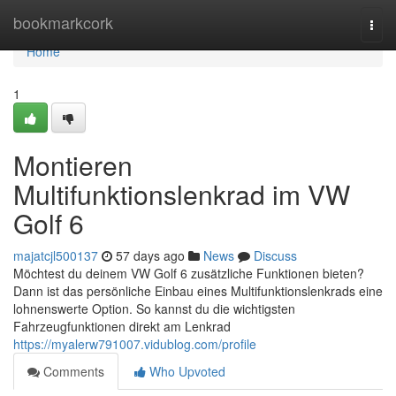
Home
bookmarkcork
Togg
navi
Home
1
Montieren
Multifunktionslenkrad im VW
Golf 6
majatcjl500137
57 days ago
News
Discuss
Möchtest du deinem VW Golf 6 zusätzliche Funktionen bieten?
Dann ist das persönliche Einbau eines Multifunktionslenkrads eine
lohnenswerte Option. So kannst du die wichtigsten
Fahrzeugfunktionen direkt am Lenkrad
https://myalerw791007.vidublog.com/profile
Comments
Who Upvoted