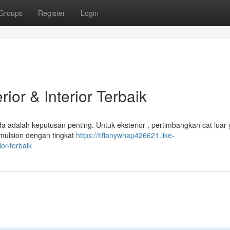
Groups
Register
Login
ior & Interior Terbaik
a adalah keputusan penting. Untuk eksterior , pertimbangkan cat luar
 emulsion dengan tingkat
https://tiffanywhap426621.like-
or-terbaik