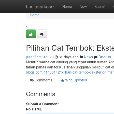
Home
bookmarkcork
Home
New
Submit
Home
1
Pilihan Cat Tembok: Ekster
jasonfjhm345329
61 days ago
News
Discuss
Memilih warna cat dinding yang tepat untuk rumah And
tahan panas dan terik . Pilihan unggulan meliputi cat
blogs.com/41435142/pilihan-cat-tembok-eksterior-interi
Comments
Who Upvoted
Comments
Submit a Comment
No HTML