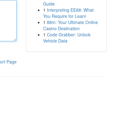
Guide
1
Interpreting EE88: What
You Require for Learn
1
88m: Your Ultimate Online
Casino Destination
1
Code Grabber: Unlock
Vehicle Data
ort Page