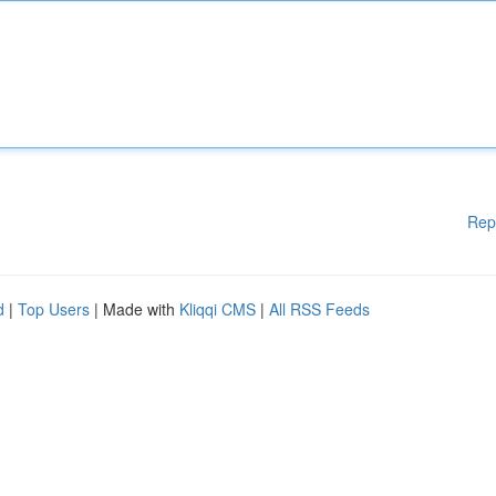
Rep
d
|
Top Users
| Made with
Kliqqi CMS
|
All RSS Feeds