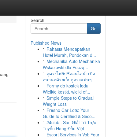
Search
Go
Published News
1
Rahasia Mendapatkan
Hotel Murah, Pondokan d...
1
Mechanika Auto Mechanika
Wskazówki dla Począ...
1
ดูดวงไพ่ยิปซีออนไลน์: เปิด
 yang
อนาคตด้วยเว็บดูดวงแม่นๆ
1
Formy do kostek lodu:
Wielkie kostki, wielki ef...
1
Simple Steps to Gradual
Weight Loss
1
Fresno Car Lots: Your
Guide to Certified & Seco...
1
24club : Sàn Giải Trí Trực
Tuyến Hàng Đầu Việt...
1
Escort Services in Voi: Your