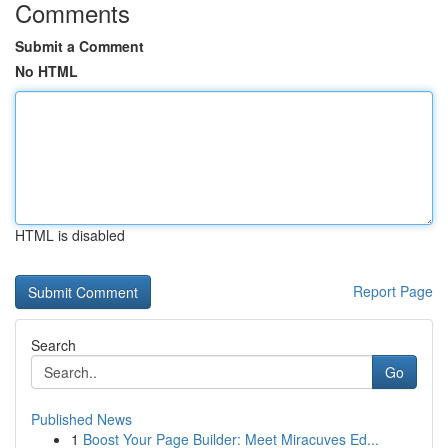
Comments
Submit a Comment
No HTML
HTML is disabled
Report Page
Search
Go
Published News
1
Boost Your Page Builder: Meet Miracuves Ed...