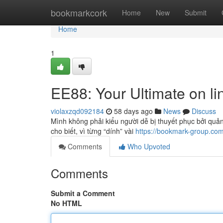
Home
bookmarkcork
Home
New
Submit
Home
1
EE88: Your Ultimate on li
violaxzqd092184
58 days ago
News
Discuss
Mình không phải kiểu người dễ bị thuyết phục bởi quản
cho biết, vì từng “dính” vài
https://bookmark-group.com
Comments
Who Upvoted
Comments
Submit a Comment
No HTML