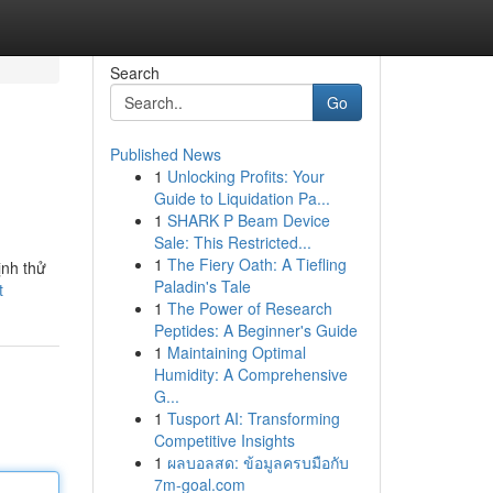
Search
Go
Published News
1
Unlocking Profits: Your
Guide to Liquidation Pa...
1
SHARK P Beam Device
Sale: This Restricted...
1
The Fiery Oath: A Tiefling
ịnh thử
Paladin's Tale
t
1
The Power of Research
Peptides: A Beginner's Guide
1
Maintaining Optimal
Humidity: A Comprehensive
G...
1
Tusport AI: Transforming
Competitive Insights
1
ผลบอลสด: ข้อมูลครบมือกับ
7m-goal.com