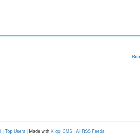
Rep
d
|
Top Users
| Made with
Kliqqi CMS
|
All RSS Feeds