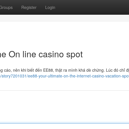
Groups
Register
Login
ne On line casino spot
g cáo, nên khi biết đến EE88, thật ra mình khá dè chừng. Lúc đó chỉ đ
/story7201031/ee88-your-ultimate-on-the-internet-casino-vacation-spo