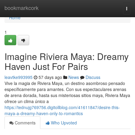
Home
bookmarkcork
Togg
navi
Home
1
Imagine Riviera Maya: Dreamy
Haven Just For Pairs
leavtke993995
57 days ago
News
Discuss
Vive la magia de Riviera Maya, un destino asombroso pensado
específicamente para amantes. Con sus espectaculares arenas
de arena dorada, hasta sus misteriosas sitios maya, Riviera Maya
ofrece un clima único a
https://tednujg769756.digitollblog.com/41611847/desire-this-
maya-a-dreamy-haven-only-to-romantics
Comments
Who Upvoted