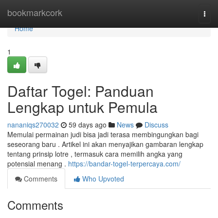
Home
bookmarkcork
Togg
navi
Home
1
Daftar Togel: Panduan
Lengkap untuk Pemula
nananiqs270032
59 days ago
News
Discuss
Memulai permainan judi bisa jadi terasa membingungkan bagi
seseorang baru . Artikel ini akan menyajikan gambaran lengkap
tentang prinsip lotre , termasuk cara memilih angka yang
potensial menang .
https://bandar-togel-terpercaya.com/
Comments
Who Upvoted
Comments