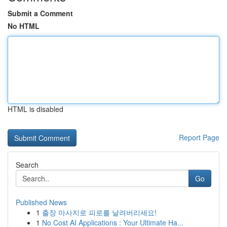
Submit a Comment
No HTML
HTML is disabled
Report Page
Search
Go
Published News
1
출장 마사지로 피로를 날려버리세요!
1
No Cost AI Applications : Your Ultimate Ha...