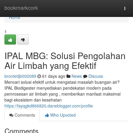
Home
bookmarkcork
Togg
navi
Home
1
IPAL MBG: Solusi Pengolahan
Air Limbah yang Efektif
brontetijb002089
61 days ago
News
Discuss
Mencari solusi efektif untuk mengatasi masalah buangan air?
IPAL Biodigester menyediakan pendekatan modern pada
pemrosesan air limbah yang , memberikan manfaat maksimal
bagi ekosistem dan kesehatan
https://fayqgkd866820.daneblogger.com/profile
Comments
Who Upvoted
Comments