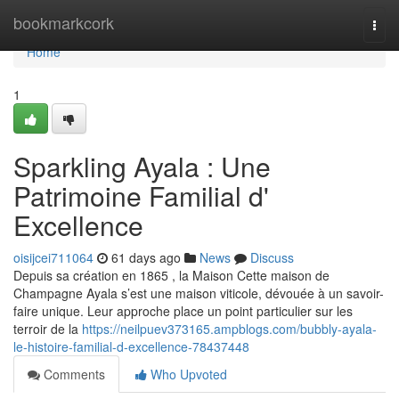
Home
bookmarkcork
Togg
navi
Home
1
Sparkling Ayala : Une
Patrimoine Familial d'
Excellence
oisijcei711064
61 days ago
News
Discuss
Depuis sa création en 1865 , la Maison Cette maison de
Champagne Ayala s’est une maison viticole, dévouée à un savoir-
faire unique. Leur approche place un point particulier sur les
terroir de la
https://neilpuev373165.ampblogs.com/bubbly-ayala-
le-histoire-familial-d-excellence-78437448
Comments
Who Upvoted