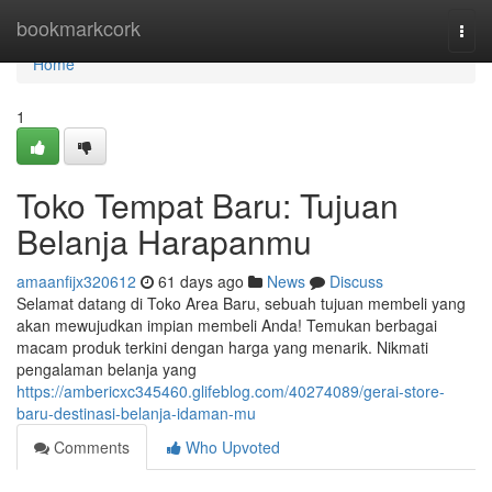
Home
bookmarkcork
Togg
navi
Home
1
Toko Tempat Baru: Tujuan
Belanja Harapanmu
amaanfijx320612
61 days ago
News
Discuss
Selamat datang di Toko Area Baru, sebuah tujuan membeli yang
akan mewujudkan impian membeli Anda! Temukan berbagai
macam produk terkini dengan harga yang menarik. Nikmati
pengalaman belanja yang
https://ambericxc345460.glifeblog.com/40274089/gerai-store-
baru-destinasi-belanja-idaman-mu
Comments
Who Upvoted