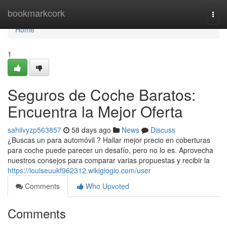
Home
bookmarkcork
Togg
navi
Home
1
Seguros de Coche Baratos:
Encuentra la Mejor Oferta
sahilvyzp563857
58 days ago
News
Discuss
¿Buscas un para automóvil ? Hallar mejor precio en coberturas
para coche puede parecer un desafío, pero no lo es. Aprovecha
nuestros consejos para comparar varias propuestas y recibir la
https://louiseuukf962312.wikigiogio.com/user
Comments
Who Upvoted
Comments