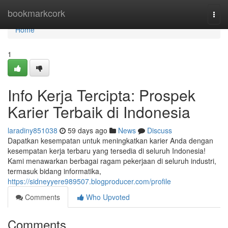
Home
bookmarkcork
Togg
navi
Home
1
Info Kerja Tercipta: Prospek
Karier Terbaik di Indonesia
laradiny851038
59 days ago
News
Discuss
Dapatkan kesempatan untuk meningkatkan karier Anda dengan
kesempatan kerja terbaru yang tersedia di seluruh Indonesia!
Kami menawarkan berbagai ragam pekerjaan di seluruh industri,
termasuk bidang informatika,
https://sidneyyere989507.blogproducer.com/profile
Comments
Who Upvoted
Comments