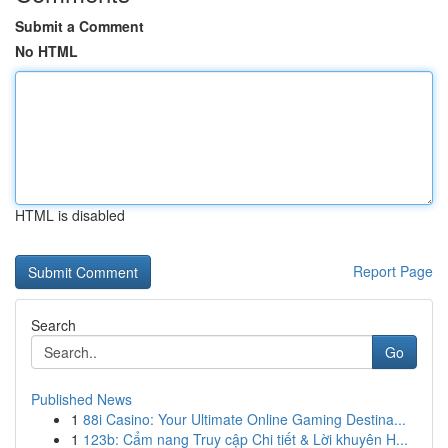
Submit a Comment
No HTML
HTML is disabled
Report Page
Search
Go
Published News
1
88i Casino: Your Ultimate Online Gaming Destina...
1
123b: Cẩm nang Truy cập Chi tiết & Lời khuyên H...