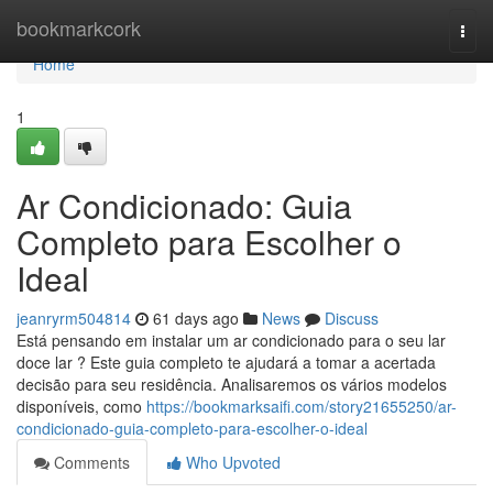
Home
bookmarkcork
Togg
navi
Home
1
Ar Condicionado: Guia
Completo para Escolher o
Ideal
jeanryrm504814
61 days ago
News
Discuss
Está pensando em instalar um ar condicionado para o seu lar
doce lar ? Este guia completo te ajudará a tomar a acertada
decisão para seu residência. Analisaremos os vários modelos
disponíveis, como
https://bookmarksaifi.com/story21655250/ar-
condicionado-guia-completo-para-escolher-o-ideal
Comments
Who Upvoted