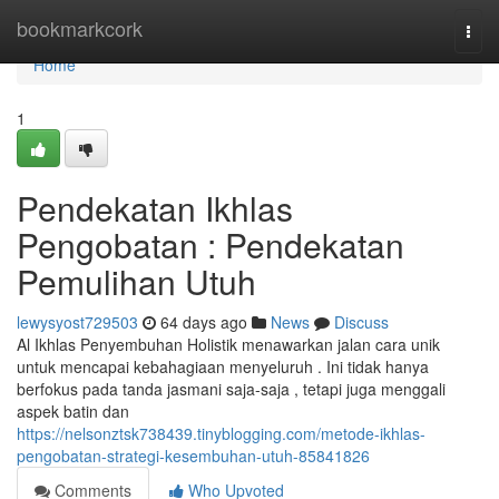
Home
bookmarkcork
Togg
navi
Home
1
Pendekatan Ikhlas
Pengobatan : Pendekatan
Pemulihan Utuh
lewysyost729503
64 days ago
News
Discuss
Al Ikhlas Penyembuhan Holistik menawarkan jalan cara unik
untuk mencapai kebahagiaan menyeluruh . Ini tidak hanya
berfokus pada tanda jasmani saja-saja , tetapi juga menggali
aspek batin dan
https://nelsonztsk738439.tinyblogging.com/metode-ikhlas-
pengobatan-strategi-kesembuhan-utuh-85841826
Comments
Who Upvoted