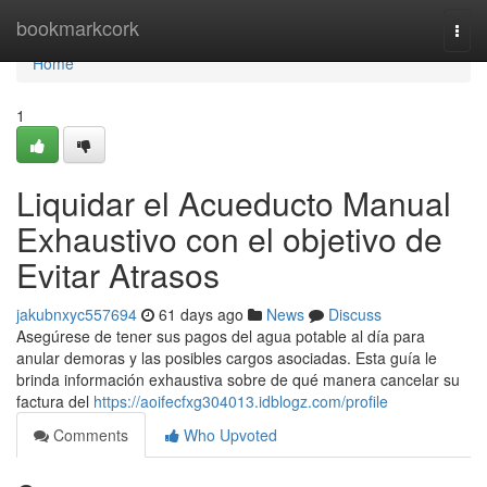
Home
bookmarkcork
Togg
navi
Home
1
Liquidar el Acueducto Manual
Exhaustivo con el objetivo de
Evitar Atrasos
jakubnxyc557694
61 days ago
News
Discuss
Asegúrese de tener sus pagos del agua potable al día para
anular demoras y las posibles cargos asociadas. Esta guía le
brinda información exhaustiva sobre de qué manera cancelar su
factura del
https://aoifecfxg304013.idblogz.com/profile
Comments
Who Upvoted