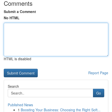
Comments
Submit a Comment
No HTML
HTML is disabled
Report Page
Search
Go
Published News
1
Boosting Your Business: Choosing the Right Soft...