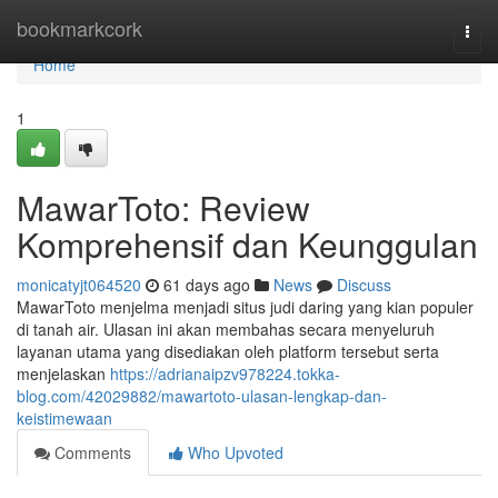
Home
bookmarkcork
Togg
navi
Home
1
MawarToto: Review
Komprehensif dan Keunggulan
monicatyjt064520
61 days ago
News
Discuss
MawarToto menjelma menjadi situs judi daring yang kian populer
di tanah air. Ulasan ini akan membahas secara menyeluruh
layanan utama yang disediakan oleh platform tersebut serta
menjelaskan
https://adrianaipzv978224.tokka-
blog.com/42029882/mawartoto-ulasan-lengkap-dan-
keistimewaan
Comments
Who Upvoted