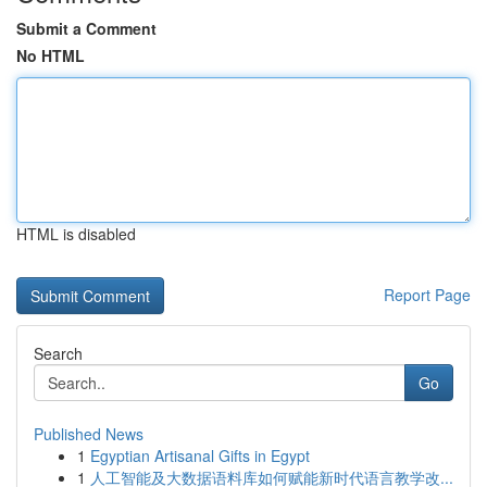
Submit a Comment
No HTML
HTML is disabled
Report Page
Search
Go
Published News
1
Egyptian Artisanal Gifts in Egypt
1
人工智能及大数据语料库如何赋能新时代语言教学改...