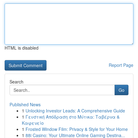
HTML is disabled
Report Page
Search
Go
Published News
1
Unlocking Investor Leads: A Comprehensive Guide
1
Γευστική Απόδραση στο Μύτικα: Ταβέρνα &
Καφενείο
1
Frosted Window Film: Privacy & Style for Your Home
1
88i Casino: Your Ultimate Online Gaming Destina...